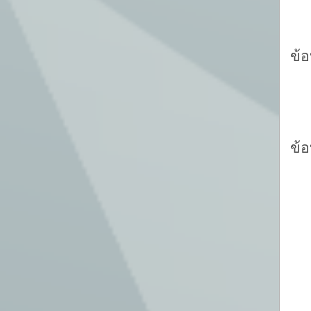
-
ข้
-
ข้
-