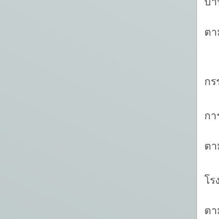
บำ
-
ตา
กร
กา
-
ตา
ห
โรง
-
ตา