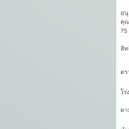
ซึ
อน
คุณ
75 
ดั
สิท
ตร
โร
-
ตา
ห