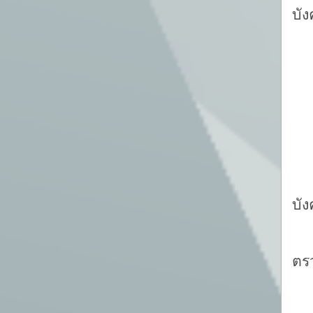
บั
-
บั
ตร