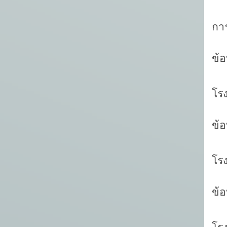
ห
กา
-
ข้
โร
-
ข้
ห
โร
-
ข้
ห