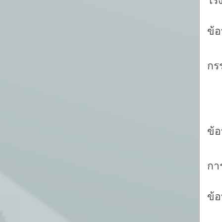
โร
-
ข้
กร
-
ข้
กา
-
ข้